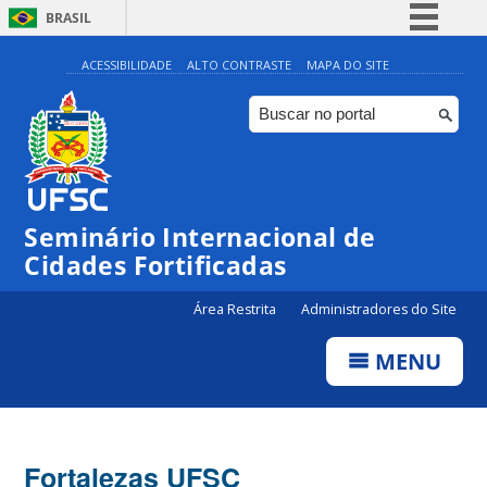
BRASIL
Simplifique!
ACESSIBILIDADE
ALTO CONTRASTE
MAPA DO SITE
Comunica BR
Participe
Acesso à informação
Legislação
Seminário Internacional de
Canais
Cidades Fortificadas
Área Restrita
Administradores do Site
MENU
Fortalezas UFSC