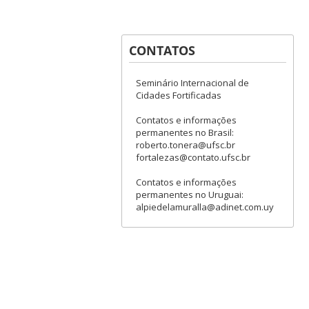
CONTATOS
Seminário Internacional de
Cidades Fortificadas
Contatos e informações
permanentes no Brasil:
roberto.tonera@ufsc.br
fortalezas@contato.ufsc.br
Contatos e informações
permanentes no Uruguai:
alpiedelamuralla@adinet.com.uy