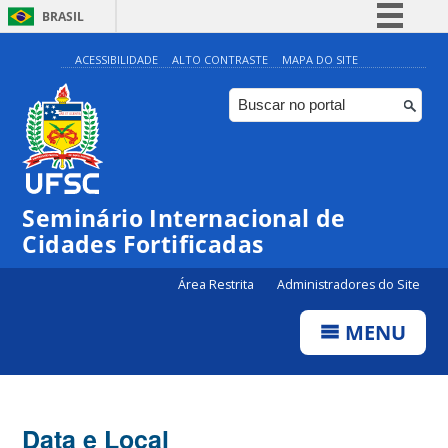
BRASIL
Simplifique!
ACESSIBILIDADE
ALTO CONTRASTE
MAPA DO SITE
Comunica BR
Participe
Acesso à informação
Legislação
Seminário Internacional de
Canais
Cidades Fortificadas
Área Restrita
Administradores do Site
MENU
Data e Local