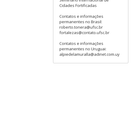
Cidades Fortificadas
Contatos e informações
permanentes no Brasil:
roberto.tonera@ufsc.br
fortalezas@contato.ufsc.br
Contatos e informações
permanentes no Uruguai:
alpiedelamuralla@adinet.com.uy