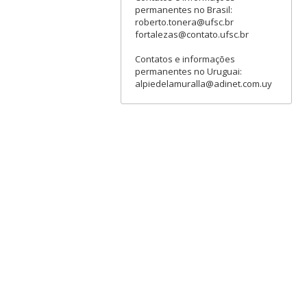
permanentes no Brasil:
roberto.tonera@ufsc.br
fortalezas@contato.ufsc.br
Contatos e informações
permanentes no Uruguai:
alpiedelamuralla@adinet.com.uy