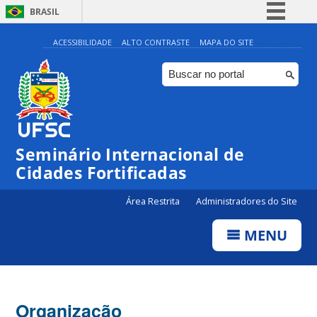
BRASIL
Simplifique!
ACESSIBILIDADE
ALTO CONTRASTE
MAPA DO SITE
Comunica BR
Participe
Acesso à informação
Legislação
Seminário Internacional de
Canais
Cidades Fortificadas
Área Restrita
Administradores do Site
MENU
Organização